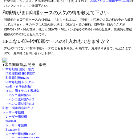
た全43柄ございます。各品番が印材に対応しておりますので、
和紙柄がま口印鑑ケース詳細
は
パンフレットにてご確認下さい。
和紙柄がま口印鑑ケースの人気の柄を教えて下さい
和紙柄がま口印鑑ケースの43柄は、「おしゃれはんこ（和柄）」印材の人気の柄の中から厳選
しております。その中でも人気の高い柄は、ORW11～13の桜柄、ORW59～62のうさぎ柄、
ORW06・07・09の花柄。他にもORW75・76にトンボ柄やORW01～03の金魚柄、伝統的な市松
模様のORW23なども人気です。
HPにない印材や印鑑ケースの仕入れもできますか？
弊社のHPにない印材や印鑑ケースなどもお取り扱い可能です。お見積りさせていただきます
ので、お気軽にお問い合わせ下さい。
●印章関連商品 開発・販売
印章彫刻機 開発・販売
・印章彫刻機 HO-REST
・印章彫刻機BIZ50
・印章彫刻機 レンタル
・eco針（再研磨対応）
・はんこ用イラスト素材集
・ハンコ素材集Vol.1
・ハンコ素材集Vol.2
・ハンコ素材集Vol.3
印材・関連商品卸売り
レーザー彫刻機
・レーザー彫刻機
beamoⅡ
・レーザー彫刻機
BeamboxⅡ
・レーザー彫刻機HEXA