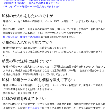
・和紙柄がま口印鑑ケースの人気の柄を教えて下さい
・HPにない印材や印鑑ケースの仕入れもできますか？
印材の仕入れをしたいのですが
印材の仕入れをご希望の小売店様は、メール・FAX・お電話にて、まずはお問い合わせ下さ
い。
弊社の印材、印鑑ケースは全国の問屋様でお取り扱いいただいておりますので、お取引のある
問屋様でお取り扱いがあれば、そちらにご注文いただいても大丈夫です。
取り扱い印材・印鑑ケースの詳細
はお気軽にお問い合わせ下さい。
少量の仕入れでも可能ですか？
印材や印鑑ケースは原則１個からご注文を承っております。
ただし、印材によってご注文単位が異なりますので、詳細につきましてはお問い合わせ下さ
い。
納品の際の送料は無料ですか？
印材・印鑑ケースの仕入れにつきましては、１万円以上の納品で送料無料とさせていただいて
おります。発送方法は少量でお急ぎでなければ定形外郵便（250円）、お急ぎの場合やかさば
る場合は宅急便（500円※離島除く）にて対応しております。
印材・印鑑ケースの卸し価格を教えて下さい
印材・印鑑ケースの卸価格につきましては、メール・FAX・お電話にて、店舗名・ご連絡先・
ご担当者様を明記のうえお問い合わせ下さい。
弊社担当よりお見積り致します。
印材の材質を教えて下さい
弊社の印材はアクリル製です。アクリルは強度と透明度に優れ、水族館の水槽などにも使われ
る素材です。印材の
カクテルカラー
はリサイクル原料を再利用したアクリル素材ですので、カ