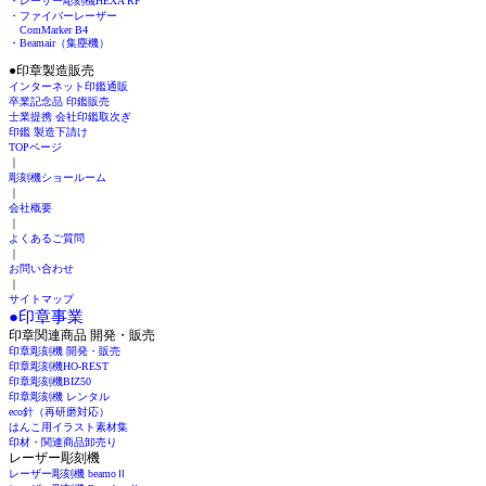
・レーザー彫刻機HEXA RF
・ファイバーレーザー
ComMarker B4
・Beamair（集塵機）
●印章製造販売
インターネット印鑑通販
卒業記念品 印鑑販売
士業提携 会社印鑑取次ぎ
印鑑 製造下請け
TOPページ
｜
彫刻機ショールーム
｜
会社概要
｜
よくあるご質問
｜
お問い合わせ
｜
サイトマップ
●印章事業
印章関連商品 開発・販売
印章彫刻機 開発・販売
印章彫刻機HO-REST
印章彫刻機BIZ50
印章彫刻機 レンタル
eco針（再研磨対応）
はんこ用イラスト素材集
印材・関連商品卸売り
レーザー彫刻機
レーザー彫刻機 beamoⅡ