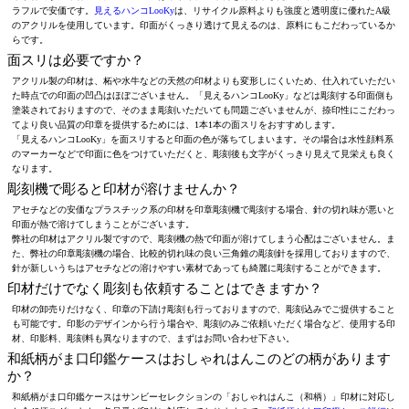
ラフルで安価です。
見えるハンコLooKy
は、リサイクル原料よりも強度と透明度に優れたA級
のアクリルを使用しています。印面がくっきり透けて見えるのは、原料にもこだわっているか
らです。
面スリは必要ですか？
アクリル製の印材は、柘や水牛などの天然の印材よりも変形しにくいため、仕入れていただい
た時点での印面の凹凸はほぼございません。「見えるハンコLooKy」などは彫刻する印面側も
塗装されておりますので、そのまま彫刻いただいても問題ございませんが、捺印性にこだわっ
てより良い品質の印章を提供するためには、1本1本の面スリをおすすめします。
「見えるハンコLooKy」を面スリすると印面の色が落ちてしまいます。その場合は水性顔料系
のマーカーなどで印面に色をつけていただくと、彫刻後も文字がくっきり見えて見栄えも良く
なります。
彫刻機で彫ると印材が溶けませんか？
アセチなどの安価なプラスチック系の印材を印章彫刻機で彫刻する場合、針の切れ味が悪いと
印面が熱で溶けてしまうことがございます。
弊社の印材はアクリル製ですので、彫刻機の熱で印面が溶けてしまう心配はございません。ま
た、弊社の印章彫刻機の場合、比較的切れ味の良い三角錐の彫刻針を採用しておりますので、
針が新しいうちはアセチなどの溶けやすい素材であっても綺麗に彫刻することができます。
印材だけでなく彫刻も依頼することはできますか？
印材の卸売りだけなく、印章の下請け彫刻も行っておりますので、彫刻込みでご提供すること
も可能です。印影のデザインから行う場合や、彫刻のみご依頼いただく場合など、使用する印
材、印影料、彫刻料も異なりますので、まずはお問い合わせ下さい。
和紙柄がま口印鑑ケースはおしゃれはんこのどの柄があります
か？
和紙柄がま口印鑑ケースはサンビーセレクションの「おしゃれはんこ（和柄）」印材に対応し