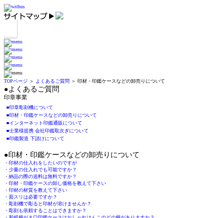
TOPページ
＞
よくあるご質問
＞ 印材・印鑑ケースなどの卸売りについて
●よくあるご質問
印章事業
■印章彫刻機について
■印材・印鑑ケースなどの卸売りについて
■インターネット印鑑通販について
■士業様提携 会社印鑑取次ぎについて
■印鑑製造 下請けについて
●印材・印鑑ケースなどの卸売りについて
・印材の仕入れをしたいのですが
・少量の仕入れでも可能ですか？
・納品の際の送料は無料ですか？
・印材・印鑑ケースの卸し価格を教えて下さい
・印材の材質を教えて下さい
・面スリは必要ですか？
・彫刻機で彫ると印材が溶けませんか？
・彫刻も依頼することはできますか？
・和紙柄がま口印鑑ケースはおしゃれはんこのどの柄がありますか？